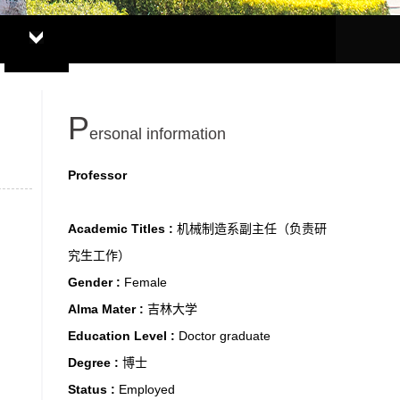
P
ersonal information
Professor
Academic Titles :
机械制造系副主任（负责研
究生工作）
Gender :
Female
Alma Mater :
吉林大学
Education Level :
Doctor graduate
Degree :
博士
Status :
Employed