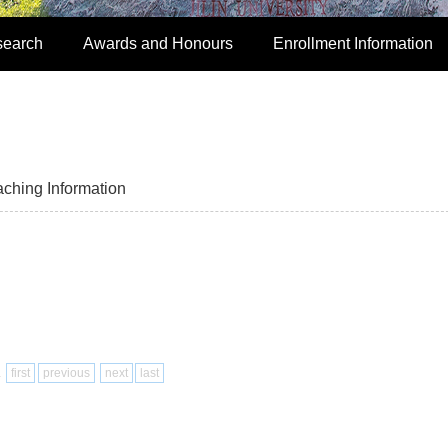
search
Awards and Honours
Enrollment Information
aching Information
1
first
previous
next
last