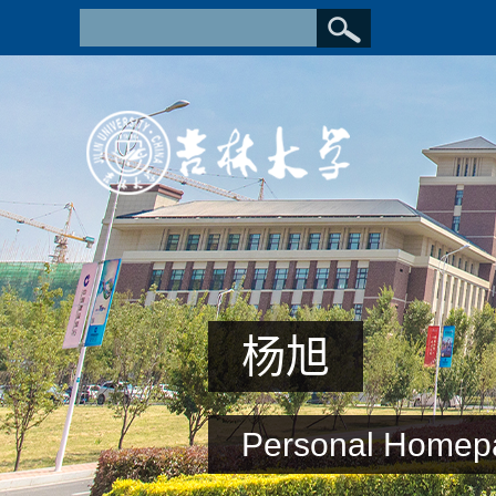
杨旭
Personal Homep