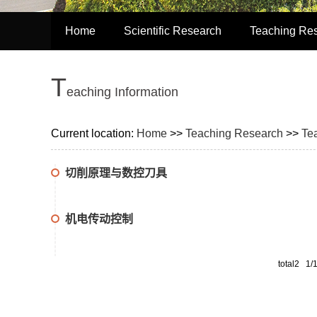
Home
Scientific Research
Teaching Re
T
eaching Information
Current location:
Home
>>
Teaching Research
>>
Te
切削原理与数控刀具
机电传动控制
total2 1/