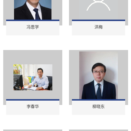
冯恩学
洪梅
李春华
柳晓东