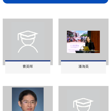
曹英晖
潘海英