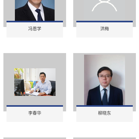
冯恩学
洪梅
李春华
柳晓东