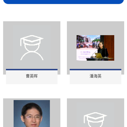
曹英晖
潘海英