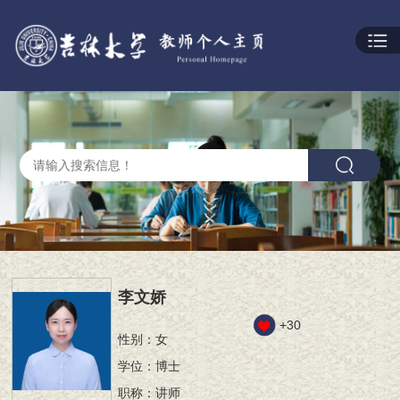
李文娇
+
30
性别：女
学位：博士
职称：讲师