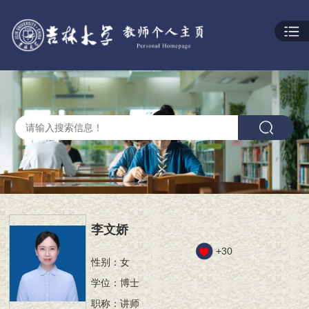
李文娇
+
30
性别：女
学位：博士
职称：讲师