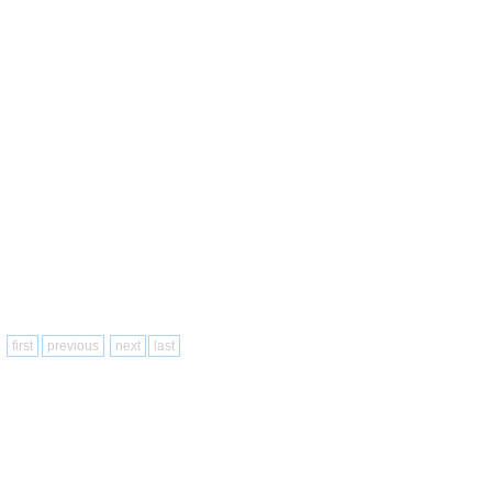
1
first
previous
next
last