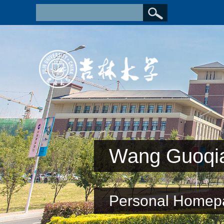
Wang Guoqi
Personal Homep