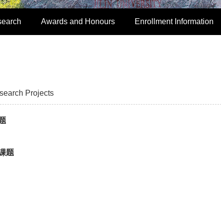
search
Awards and Honours
Enrollment Information
search Projects
题
课题