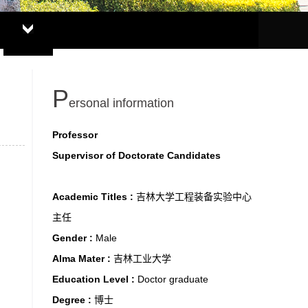
P
ersonal information
Professor
Supervisor of Doctorate Candidates
Academic Titles :
吉林大学工程装备实验中心
主任
Gender :
Male
Alma Mater :
吉林工业大学
Education Level :
Doctor graduate
Degree :
博士