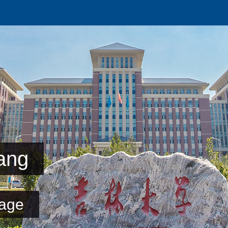
ang
age