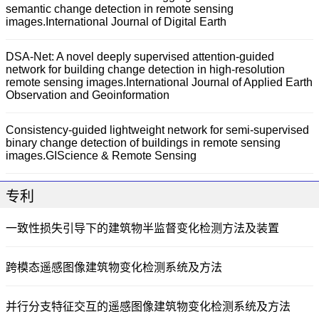
semantic change detection in remote sensing
images.International Journal of Digital Earth
DSA-Net: A novel deeply supervised attention-guided
network for building change detection in high-resolution
remote sensing images.International Journal of Applied Earth
Observation and Geoinformation
Consistency-guided lightweight network for semi-supervised
binary change detection of buildings in remote sensing
images.GIScience & Remote Sensing
专利
一致性损失引导下的建筑物半监督变化检测方法及装置
跨模态遥感图像建筑物变化检测系统及方法
并行分支特征交互的遥感图像建筑物变化检测系统及方法