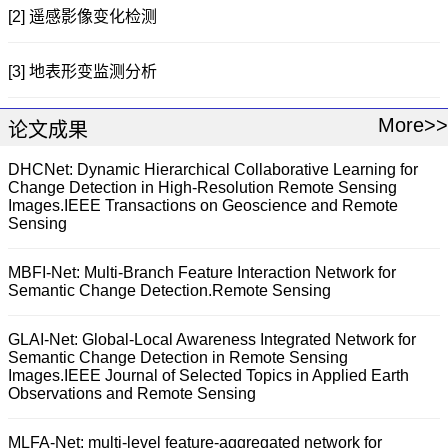
[2] 遥感影像变化检测
[3] 地表形变监测分析
More>>
论文成果
DHCNet: Dynamic Hierarchical Collaborative Learning for
Change Detection in High-Resolution Remote Sensing
Images.IEEE Transactions on Geoscience and Remote
Sensing
MBFI-Net: Multi-Branch Feature Interaction Network for
Semantic Change Detection.Remote Sensing
GLAI-Net: Global-Local Awareness Integrated Network for
Semantic Change Detection in Remote Sensing
Images.IEEE Journal of Selected Topics in Applied Earth
Observations and Remote Sensing
MLFA-Net: multi-level feature-aggregated network for