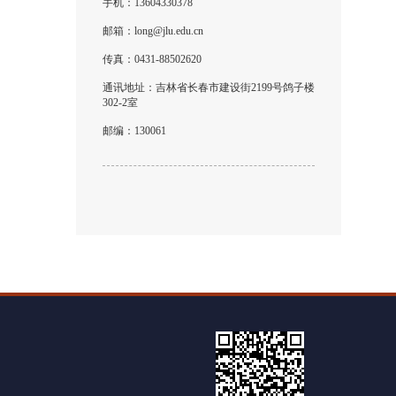
手机：
13604330378
邮箱：
long@jlu.edu.cn
传真：
0431-88502620
通讯地址：
吉林省长春市建设街2199号鸽子楼
302-2室
邮编：
130061