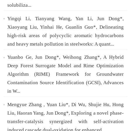
solubiliza...
Yingqi Li, Tianyang Wang, Yan Li, Jun Dong*,
Xiaoyang Liu, Yinhai He, Guanlin Guo*, Delineating
high-risk areas of polycyclic aromatic hydrocarbons
and heavy metals pollution in steelworks: A quant...
Yuanbo Ge, Jun Dong*, Weihong Zhang*, A Hybrid
Deep Forest Surrogate Model and Rime Optimization
Algorithm (RIME) Framework for Groundwater
Contamination Source Identification (GCSI), Advances
in W...
Mengyue Zhang , Yuan Liu*, Di Wu, Shujie Hu, Hong
Liu, Haoran Yang, Jun Dong*, Exploring a novel phase-
transfer-catalysis synergized with self-activation
induced cascade dual-oxidation for enhanced...