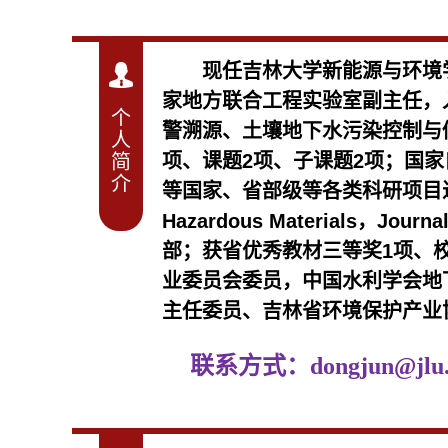
现任吉林大学新能源与环境
家地方联合工程实验室副主任，
个
警溯源、土壤地下水污染控制与
人
项、课题2项、子课题2项；国
简
介
等国家、省部级等各类科研项目
Hazardous Materials，
部；获省优秀教材三等奖1项、
业委员会委员
，中国水
利学会地
主任委员、吉
林省环境保护产业
联系方
式：
don
gjun@jlu