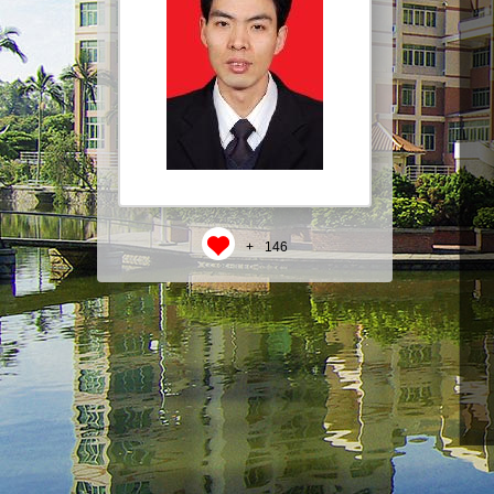
+
146