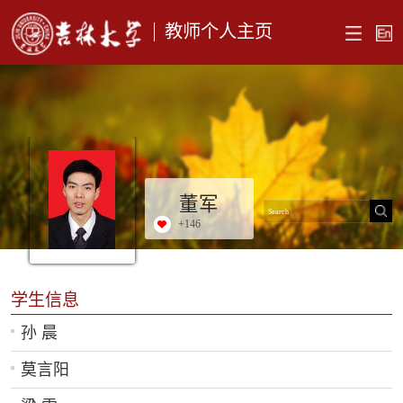
教师个人主页
董军
+
146
学生信息
孙 晨
莫言阳