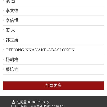
梁 雪
李文德
李信恒
萧 未
韩玉娇
OFFIONG NNANAKE-ABASI OKON
杨朝格
蔡培垚
加载更多
访问量
0000062853
次
电脑版
最后更新时间：
2026
.
8
.
6