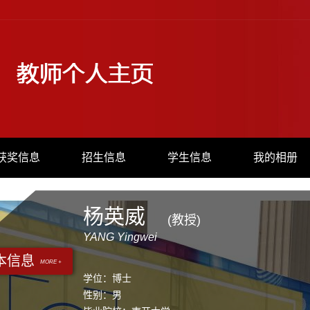
获奖信息
招生信息
学生信息
我的相册
杨英威
(教授)
YANG Yingwei
本信息
MORE +
学位：博士
性别：男