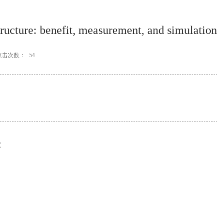
ructure: benefit, measurement, and simulation
点击次数：
54
.