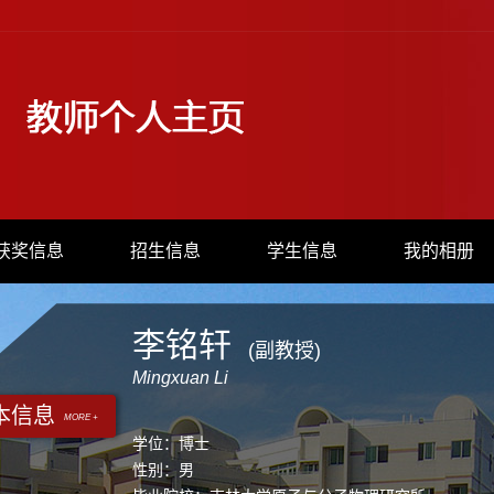
获奖信息
招生信息
学生信息
我的相册
李铭轩
(副教授)
Mingxuan Li
本信息
MORE +
学位：博士
性别：男