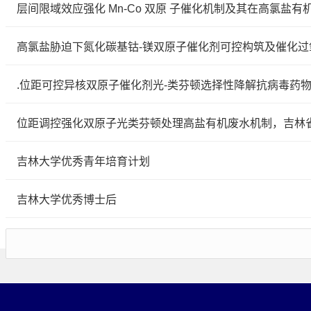
层间限域效应强化 Mn-Co 双原 子催化机制及其在高氯盐
高氯盐胁迫下氮化碳基钴-镁双原子催化剂可控构筑及催化
.位距可控异核双原子催化剂光-类芬顿选择性降解抗病毒药
位距调控强化双原子光类芬顿处理高盐有机废水机制，吉林
吉林大学优秀青年培育计划
吉林大学优秀博士后