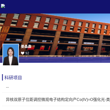
姜晶晶
92
科研项目
...
异核双原子位距调控微观电子结构定向产Co(IV)=O强化