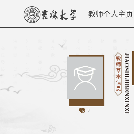
教师个人主页
教
师
基
本
信
息
8