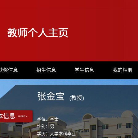
获奖信息
招生信息
学生信息
我的相册
张金宝
(教授)
本信息
MORE +
学位：学士
性别：男
学历：大学本科毕业