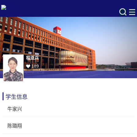
程亚兵
189
学生信息
牛家兴
陈璐翔