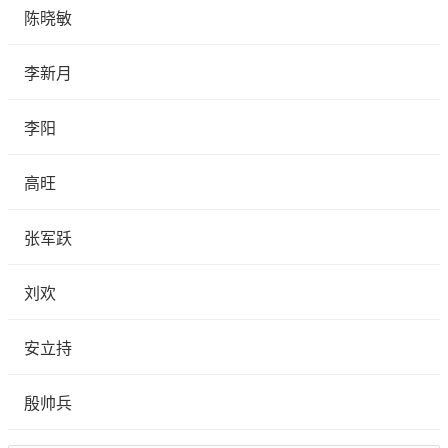
陈晓敏
李新月
李阳
高旺
张军跃
刘欢
安立持
殷帅兵