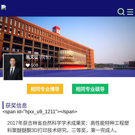
吴文征
(院长)
508
相同专业博导
相同专业硕导
获奖信息
<span id="hjxx_u9_1211"></span>
2017年获吉林省自然科学学术成果奖：高性能特种工程塑
料聚醚醚酮3D打印技术研究，三等奖，第一完成人。