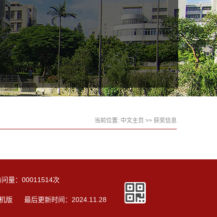
当前位置:
中文主页
>>
获奖信息
访问量：
00011514
次
机版
最后更新时间：
2024
.
11
.
28