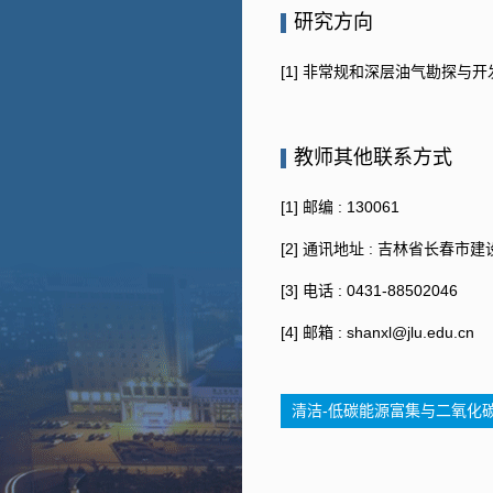
研究方向
[1] 非常规和深层油气勘探
教师其他联系方式
[1] 邮编 :
130061
[2] 通讯地址 :
吉林省长春市建设
[3] 电话 :
0431-88502046
[4] 邮箱 :
shanxl@jlu.edu.cn
清洁-低碳能源富集与二氧化