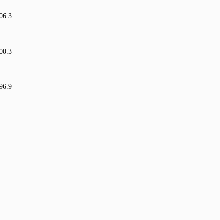
06.3
00.3
96.9