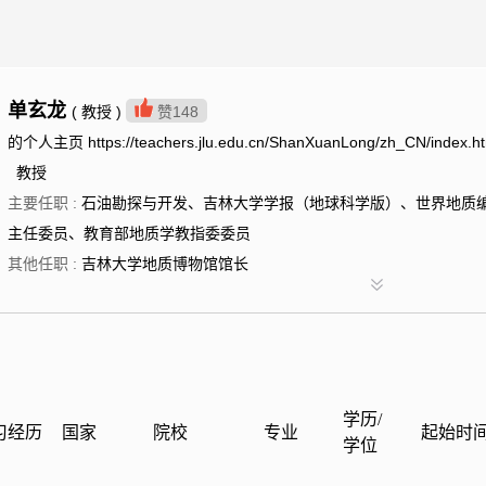
单玄龙
( 教授 )
赞
148
的个人主页 https://teachers.jlu.edu.cn/ShanXuanLong/zh_CN/index.h
教授
主要任职 :
石油勘探与开发、吉林大学学报（地球科学版）、世界地质
主任委员、教育部地质学教指委委员
其他任职 :
吉林大学地质博物馆馆长
学历/
习经历
国家
院校
专业
起始时
学位