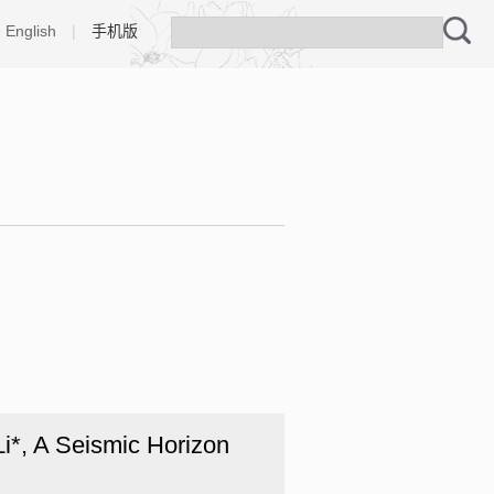
English
|
手机版
Li*, A Seismic Horizon