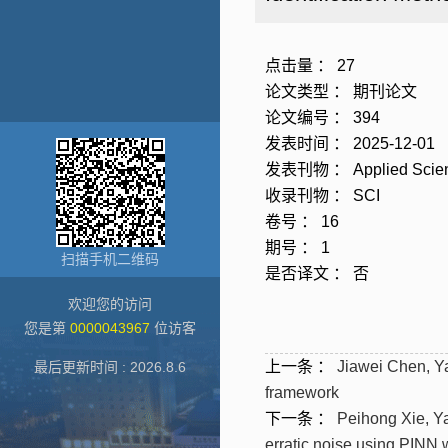
点击量 ：
27
论文类型 ： 期刊论文
论文编号 ： 394
发表时间 ： 2025-12-01
发表刊物 ： Applied Scie
收录刊物 ： SCI
卷号 ： 16
期号 ： 1
扫描手机二维码
是否译文 ： 否
欢迎您的访问
您是第
0000043967
位访客
上一条 ：
Jiawei Chen, Ya
最后更新时间 :
2026
.
8
.
6
framework
下一条 ：
Peihong Xie, Y
erratic noise using PINN 