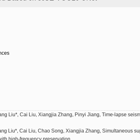
nces
ng Liu*, Cai Liu, Xiangjia Zhang, Pinyi Jiang, Time-lapse seis
ang Liu*, Cai Liu, Chao Song, Xiangjia Zhang, Simultaneous s
with high-frequency preservation