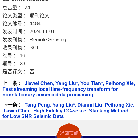
点击量 ：
24
论文类型 ： 期刊论文
论文编号 ： 4484
发表时间 ： 2024-11-01
发表刊物 ： Remote Sensing
收录刊物 ： SCI
卷号 ： 16
期号 ： 23
是否译文 ： 否
上一条 ：
Jiawei Chen, Yang Liu*, You Tian*, Peihong Xie,
Fast streaming local time-frequency transform for
nonstationary seismic data processing
下一条 ：
Tang Peng, Yang Liu*, Dianmi Liu, Peihong Xie,
Jiawei Chen. High Fidelity OC-seislet Stacking Method
for Low SNR Seismic Data