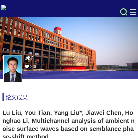
刘洋
200
论文成果
Lu Liu, You Tian, Yang Liu*, Jiawei Chen, Ho
nghao Li, Multichannel analysis of ambient n
oise surface waves based on semblance pha
se-shift method