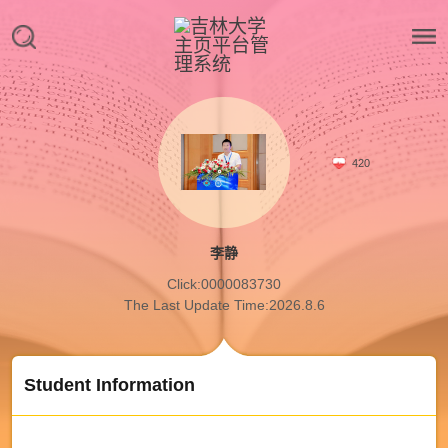
420
李静
Click:
0000083730
The Last Update Time:
2026
.
8
.
6
Student Information