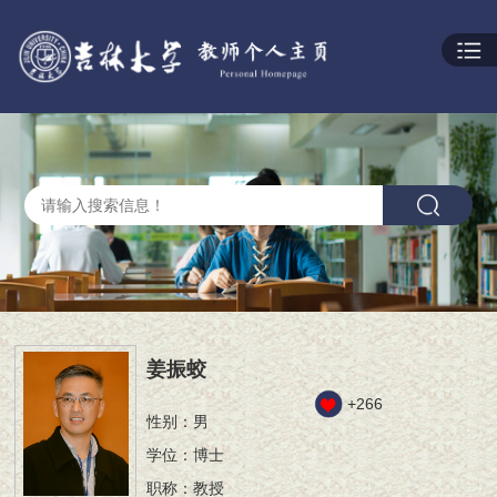
姜振蛟
+
266
性别：男
学位：博士
职称：教授