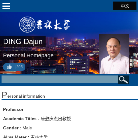
中文
DING Dajun
Personal Homepage
205
P
ersonal information
Professor
Academic Titles :
唐敖庆杰出教授
Gender :
Male
Alma Mater :
吉林大学