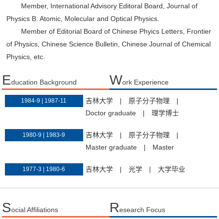
Member, International Advisory Editoral Board, Journal of
Physics B: Atomic, Molecular and Optical Physics.
Member of Editorial Board of Chinese Phyics Letters, Frontier
of Physics, Chinese Science Bulletin, Chinese Journal of Chemical
Physics,
etc
.
E
W
ducation Background
ork Experience
吉林大学
|
原子分子物理
|
1984-9 | 1987-11
Doctor graduate
|
理学博士
吉林大学
|
原子分子物理
|
1980-9 | 1983-9
Master graduate
|
Master
吉林大学
|
光学
|
大学毕业
1977-3 | 1980-6
S
R
ocial Affiliations
esearch Focus