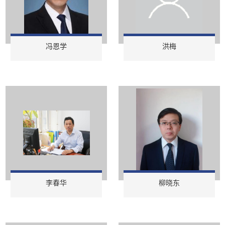
冯恩学
洪梅
李春华
柳晓东