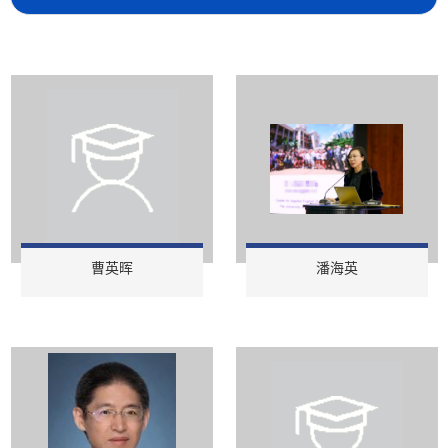
曹英晖
潘海英