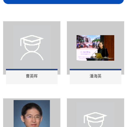
曹英晖
潘海英