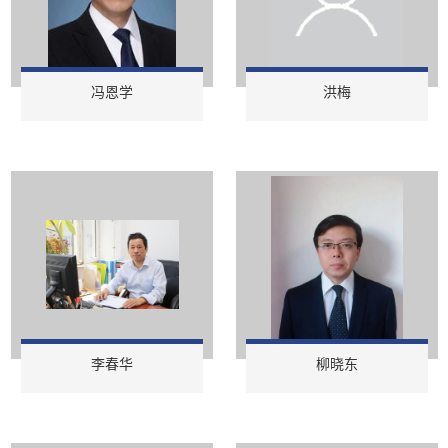
冯恩学
洪梅
李春华
柳晓东