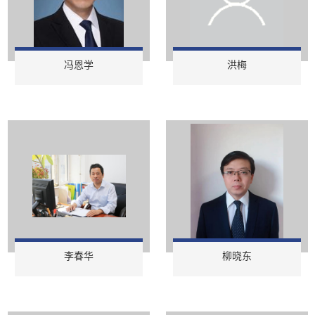
冯恩学
洪梅
李春华
柳晓东