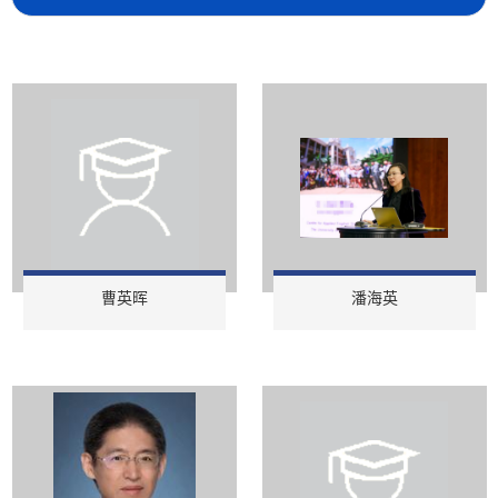
曹英晖
潘海英