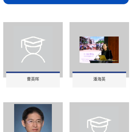
曹英晖
潘海英