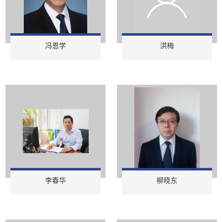
冯恩学
洪梅
李春华
柳晓东