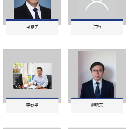
冯恩学
洪梅
李春华
柳晓东