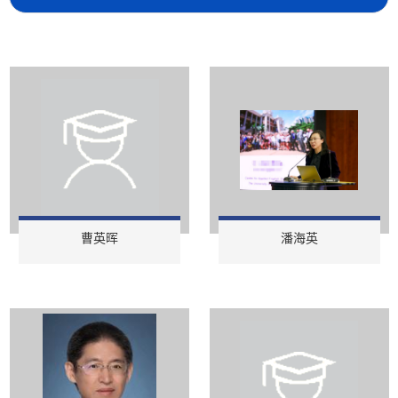
曹英晖
潘海英