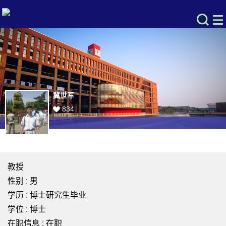
冀世军
834
教授
性别 : 男
学历 : 博士研究生毕业
学位 : 博士
在职信息 : 在职