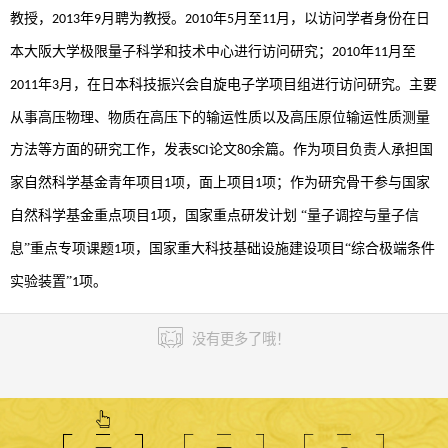
教授，
年
月聘为教授。
年
月至
月，以访问学者身份在日
2013
9
2010
5
11
本大阪大学极限量子科学和技术中心进行访问研究；
年
月至
2010
11
年
月，在日本科技振兴会自旋电子学项目组进行访问研究。主要
2011
3
从事高压物理、物质在高压下的输运性质以及高压原位输运性质测量
方法等方面的研究工作，发表
论文
余篇。作为项目负责人承担国
SCI
80
家自然科学基金青年项目
项，面上项目
项；作为研究骨干参与国家
1
1
自然科学基金重点项目
项，国家重点研发计划
“量子调控与量子信
1
息”重点专项课题
项，国家重大科技基础设施建设项目“综合极端条件
1
实验装置”
项。
1
没有更多了哦！