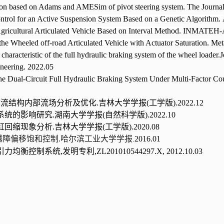
ion based on Adams and AMESim of pivot steering system. The Journal
ntrol for an Active Suspension System Based on a Genetic Algorithm.
 Agricultural Articulated Vehicle Based on Interval Method.
INMATEH-Agr
the Wheeled off-road Articulated Vehicle with Actuator Saturation.
Met
characteristic of the full hydraulic braking system of the wheel loader.J
neering. 2022.05
he Dual-Circuit Full Hydraulic Braking System Under Multi-Factor Cou
流结构内部流场分析及优化.吉林大学学报(工学版)
.2022.12
统的影响研究.湖南大学学报(自然科学版).
2022.10
回缩现象分析.吉林大学学报(工学版).
2020.08
越障偏移饱和控制.哈尔滨工业大学学报
2016.01
.
力均衡控制系统,发明专利,
ZL201010544297.X, 2012.10.03