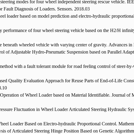
 steering modes for four wheel independent steering rescue vehicle. I
 Fault Diagnosis of Loaders. Sensors. 2018.03
eel loader based on model prediction and electro-hydraulic proportiona
ty performance of four wheel steering vehicle based on the H2/H infinit
rce beneath wheeled vehicle with varying center of gravity.
Advances in 
l of Adjustable Hydro-Pneumatic Suspension based on Parallel Adapt
method with a fault tolerant module for road feeling control of steer-b
ed Quality Evaluation Approach for Reuse Parts of End-of-Life Cons
8.10
g Operation of Wheel Loader based on Material Identifiable. Journal of
essure Fluctuation in Wheel Loader Articulated Steering Hydraulic Sy
 Wheel Loader Based on Electro-hydraulic Proportional Control. Mathem
sis of Articulated Steering Hinge Position Based on Genetic Algorith