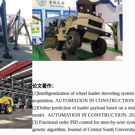
论文著作：
[1]
Intelligentization of wheel loader shoveling system
acquisition.
AUTOMATION IN CONSTRUCTION. 
[2]Online prediction of loader payload based on a mul
model.
AUTOMATION IN CONSTRUCTION. 202
[3] Fractional order PID control for steer-by-wire sy
genetic algorithm. Journal of Central South Universit