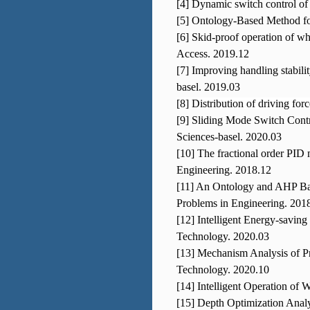
[4] Dynamic switch control of
[5]
Ontology-Based Method for
[6] Skid-proof operation of wh
Access. 2019.12
[7] Improving handling stabili
basel. 2019.03
[8] Distribution of driving fo
[9]
Sliding Mode Switch Contro
Sciences
-basel. 2020.03
[10] The fractional order PID 
Engineering. 2018.12
[11] An Ontology and AHP Bas
Problems in Engineering. 201
[12] Intelligent Energy-savin
Technology. 2020.03
[13] Mechanism Analysis of Pr
Technology. 2020.10
[14] Intelligent Operation of
[15] Depth Optimization Analy