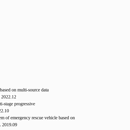
 based on multi-source data
2022.12
ti-stage progressive
2.10
stem of emergency rescue vehicle based on
y. 2019.09