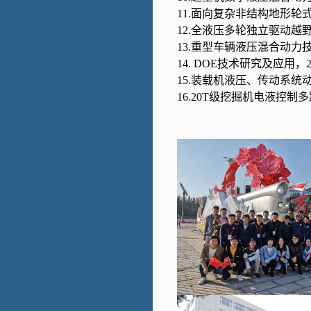
11.
面向复杂非结构地形轮
12.全液压多轮独立驱动越
13.重型车辆液压混合动力
14
. DOE
技术研究及应用
，
15.装载机液压、传动系统
16.
20T
级挖掘机电液控制多