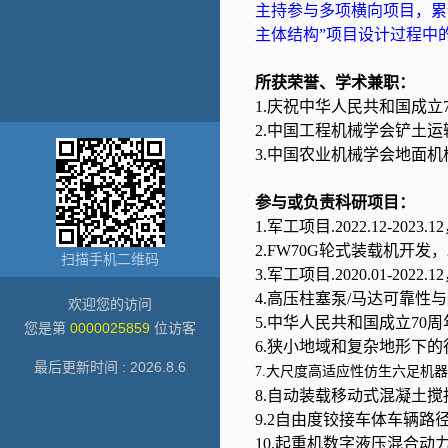
主持参与多项横向项目，累
主体结构
”
项目设计过程中
所获荣誉、学术兼职：
1.庆祝中华人民共和国成立
2.中国工程机械学会铲土
3.中国农业机械学会地面
参与或负责科研项目：
1.军工项目.
2022.12-2023.12
2.
FW70G
轮式装载机开发，
扫描手机二维码
3.军工项目.
2020.01-2022.12
4.高压柱塞泵/马达可靠
欢迎您的访问
5.
中华人民共和国成立
70
周
您是第
0000025859
位访客
6.狭小地域和复杂地形下
最后更新时间 :
2026
.
8
.
6
7.大尺度高适应性仿生六足机
8.自动装载移动式混凝土
9.
2
自由度铰接车体车辆路
10.起重机数字液压混合动