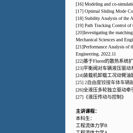
[16] Modeling and co-simulat
[17] Optimal Sliding Mode Co
[18] Stability Analysis of the
[19] Path Tracking Control of 
[20]
Investigating the matching 
Mechanical Sciences and Engi
[21]
Performance Analysis of t
Engineering. 2022.11
[22]
基于
Fluent
的散热系统扩
[23]
平衡阀对车辆液压驱动系
[24]
装载机卸载工况动臂油缸
[25]
2
自由度铰接车体车辆
[26]
全液压多轮独立驱动牵引
[27]
《液压传动与控制》
主讲课程：
本科生：
工程流体力学
B
工程流体力学
A