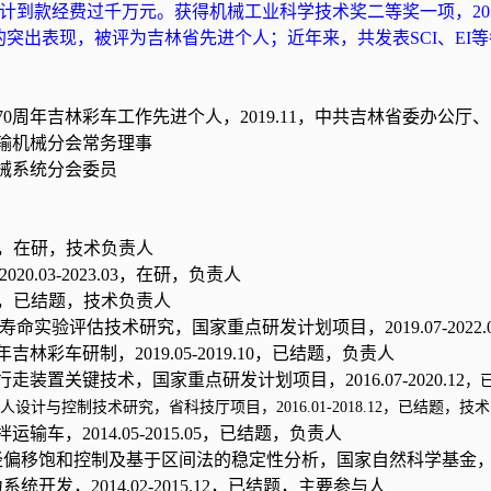
计到款经费过千万元。获得机械工业科学技术奖二等奖一项，
20
的突出表现，被评为吉林省先进个人；近年来，共发表
SCI
、
EI
等
70
周年吉林彩车工作先进个人，
2019.11
，
中共吉林省委办公厅、
运输机械分会常务理事
机械系统分会委员
，在研，技术负责人
2020.03-2023.03
，在研，负责人
，
已结题，技术负责人
性与寿命实验评估技术研究，国家重点研发计划项目，
2019.07-2022.
年吉林彩车研制，
2019.05-2019.10
，
已结题，负责人
的行走装置关键技术，国家重点研发计划项目，
2016.07-2020.12
，
器人设计与控制技术研究，省科技厅项目，
2016.01-2018.12
，已结题，技术
搅拌运输车，
2014.05-2015.05
，已结题，负责人
径偏移饱和控制及基于区间法的稳定性分析，国家自然科学基金
力系统开发，
2014.02-2015.12
，已结题，
主要参与人