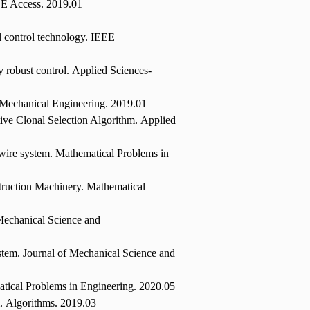
EEE Access. 2019.01
l control technology. IEEE
y robust control.
Applied Sciences
-
Mechanical Engineering.
2019.01
ive Clonal Selection Algorithm.
Applied
y-wire system. Mathematical Problems in
truction Machinery. Mathematical
 Mechanical Science and
stem. Journal of Mechanical Science and
atical Problems in Engineering. 2020.05
m.
Algorithms
. 2019.03