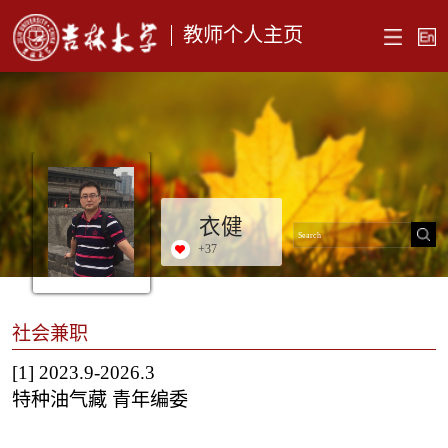
教师个人主页
衣健
+
37
社会兼职
[1]
2023.9-2026.3
特种油气藏 青年编委