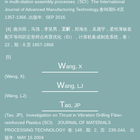
in multi-station assembly processes
SCI
The International
（
）
Journal of Advanced Manufacturing Technology,
96
5-8
卷
期
页
1357-1366
SEP 2016
[4]
曲兴田，马强，李笑男，
王昕
，郑海生，吴晟宇，柔性薄板装
EI
配不等间距定形焊点布置优化（
），计算机集成制造系统，卷：
22
8,
1857-1866
，期：
页
[5]
W
ang, X
(Wang, X);
W
ang, LJ
(Wang, LJ);
T
ao, JP
(Tao, JP), Investigation on Thrust in Vibration Drilling Fiber-
reinforced Plastics (SCI).
JOURNAL OF MATERIALS
PROCESSING TECHNOLOGY
148
,
2
,
239-244
,
出
MAY 15 2004