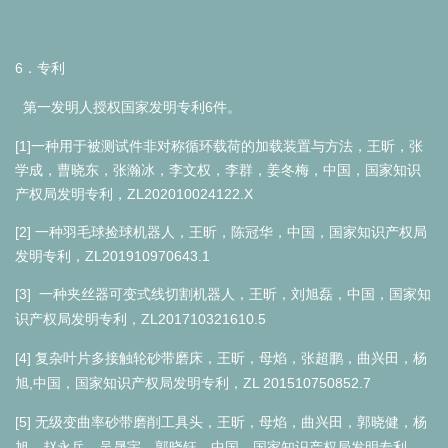
6
．专利
6
第一发明人授权国家发明专利
件。
[1]一种用于被测试件非对称循环载荷的加载装置与方法，王昕，张
学成，曹晓东，张瀚冰，李文权，李群，姜冬梅，
中国，国家知识
产权局发明专利，
ZL202010024122.X
[2]
一种羽毛球捡球机器人，王昕，陈冠华，中国，国家知识产权局
发明专利，ZL201910970643.1
[3]
一种夹丝器可变式线切割机器人，王昕，刘旭磊，中国，国家知
ZL201710321610.5
识产权局发明专利，
[4]
复杂叶片多接触轮砂带磨床，王昕，母焰，张超鹏，曲兴田，杨
,
ZL 201510750852.7
旭
中国，国家知识产权局发明专利，
[5]
无级变曲率砂带磨削工具头，王昕，母焰，曲兴田，郭晓健，杨
旭，赵永兵，吴晟宇，郭晓钰，中国，国家知识产权局发明专利，