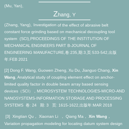
(Mu, Yan),
Z
hang, Y
(Zhang, Yang),
Investigation
of
the
effect
of
abrasive
belt
constant
force
grinding
based
on
mechanical
decoupling
tool
system (SCI),PROCEEDINGS OF THE INSTITUTION OF
MECHANICAL ENGINEERS PART B-JOURNAL OF
ENGINEERING MANUFACTURE,卷:
235,
期:
3,
页:
533-542,
出版
年:
FEB 2021
[2] Dong F. Wang, Guowen Zheng, Xu Du, Jianguo Chang,
Xin
Wang
, Analytical study of coupling element effect on anchor-
limited quality factor in double beam array based sensing
devices
SCI
MICROSYSTEM TECHNOLOGIES-MICRO-AND
（
），
NANOSYSTEMS-INFORMATION STORAGE AND PROCESSING
SYSTEMS
: 24
: 3
: 1615-1622,出版年:
MAR 2018
卷
期
页
[3] Xingtian Qu
Xiaonan Li
Qiang Ma
Xin Wang
，
，
，
，
Variation propagation modeling for locating datum system design