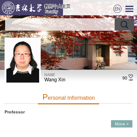
NAME
90
Wang Xin
P
Ersonal Information
Professor
More +