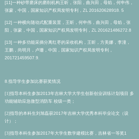
[11]
一种砂带磨床的磨削机构王昕，张阳，曲兴田，母焰，何申伟，
ZL 201620628918. 5
张蒙，中国，国家知识产权局发明专利，
[12]
一种横向随动式配重装置，王昕，何申伟，曲兴田，母焰，张
ZL 201621486272.8
阳，张蒙，中国，国家知识产权局发明专利，
[13]
一种多功能采摘分离红枣的采收机构，王昕，方美娜，李潼，
王鹏，尚明月，卢珊，中国，国家知识产权局发明专利，
201721459507.9.
8.
指导学生参加比赛获奖情况
2013
[1]指导本科生参加
年吉林大学大学生创新创业训练计划项目
多
功能辅助应急微型消防车
校级一类；
2017
[2]指导的本科生刘旭磊获
年吉林大学优秀本科毕业论文（设
计）；
2017
1
[3]指导本科生参加
年大学生数学建模比赛，吉林省一等奖