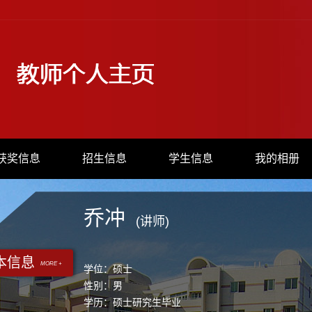
获奖信息
招生信息
学生信息
我的相册
乔冲
(讲师)
本信息
MORE +
学位：硕士
性别：男
学历：硕士研究生毕业