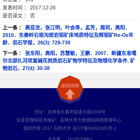
发表时间 ： 2017-12-26
是否译文 ： 否
上一条 ：
高亚龙，张江明，叶会寿，孟芳，周珂，高阳．
2010．东秦岭石窑沟斑岩钼矿床地质特征及辉钼矿Re-Os年
龄．岩石学报，26(3): 729-739
下一条 ：
张东阳，高阳，苏慧敏，王鹏．2007．新疆东准噶
尔北部扎河坝富碱花岗质岩石矿物学特征及物理化学条件. 矿
物岩石，27(4): 30-38
地址：吉林省长春市前进大街2699号
信息管理和技术维护：吉林大学大数据和网络管理中心
版权所有 2017 吉林大学 吉ICP备06002985号-1
点击量 ：
1079239862