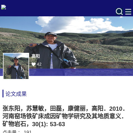
高阳
42
论文成果
张东阳，苏慧敏，田磊，康健丽，高阳．2010．
河南窑场铁矿床成因矿物学研究及其地质意义．
矿物岩石，30(1): 53-63
点击量 ：
191