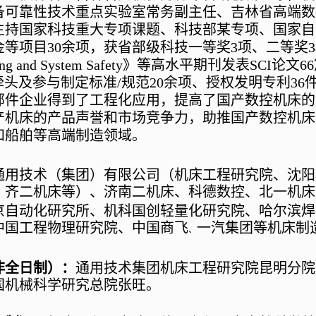
备可靠性技术重点实验室常务副主任、吉林省高端数
主持国家科技重大专项课题、科技部某专项、国家自
金等项目
30
余项，获省部级科技一等奖
3
项、二等奖
3
ing and System Safety
》等高水平期刊发表
SCI
论文
66
牵头及参与制定标准
/
规范
20
余项、授权发明专利
36
部件企业得到了工程化应用，提高了国产数控机床的
产机床的产品声誉和市场竞争力，助推国产数控机床
和船舶等高端制造领域。
通用技术（集团）有限公司（机床工程研究院、沈阳
、齐二机床等）、济南二机床、科德数控、北一机床
京自动化研究所、机科国创轻量化研究院、哈尔滨焊
中国工程物理研究院、中国商飞
一汽集团等机床制
、
非全日制）：
通用技术集团机床工程研究院昆明分院
国机械科学研究总院张旺。