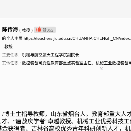
陈传海
( 教授 )
赞
352
的个人主页 https://teachers.jlu.edu.cn/CHUANHAICHEN/zh_CN/index
教授
主要任职 :
机械与航空航天工程学院副院长
其他任职 :
数控装备可靠性教育部重点实验室主任、机械工业数控装备可
）
/
博士生指导教师
，山东省烟台人。教育部重大人
人才、
“
唐敖庆学者
”
卓越教授、机械工业优秀科技工
基金获得者、吉林省高校优秀青年科研创新人才，机