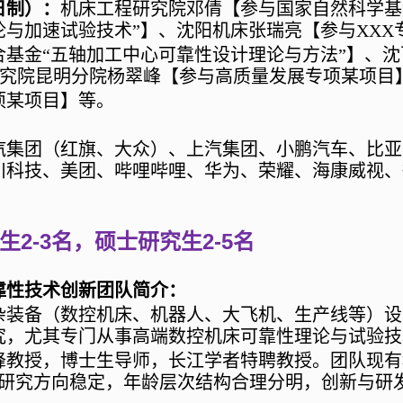
日制）：
机床工程研究院邓倩【参与国家自然科学基
论与加速试验技术
”
】、沈阳机床张瑞亮【参与
XXX
合基金
“
五轴加工中心可靠性设计理论与方法
”
】、沈
究院昆明分院杨翠峰【参与高质量发展专项某项目
项某项目】等。
汽集团（红旗、大众）、上汽集团、小鹏汽车、比亚
川科技、美团、哔哩哔哩、华为、荣耀、海康威视、
2-3名，硕士研究生2-5名
靠性技术创新团队简介：
杂装备（数控机床、机器人、大飞机、生产线等）设
究，尤其专门从事高端数控机床可靠性理论与试验技
峰教授，博士生导师，长江学者特聘教授。团队现有
研究方向稳定，年龄层次结构合理分明，创新与研