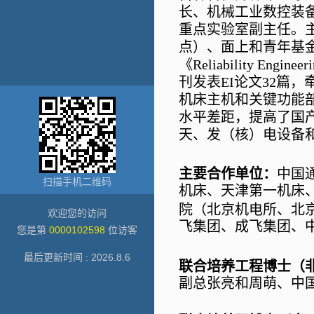
长
、
机械工业数控装
重点实验室副主任。
点）、面上和青年基
《
Reliability Engineer
刊发表
EI
论文
32
篇，
机床主机和关键功能
水平差距，提高了国
天、发（核）电设备
主要合作单位：
中国
扫描手机二维码
机床、天津第一机床
院（北京机电所、北
欢迎您的访问
飞集团、成飞集团、
您是第
0000102598
位访客
最后更新时间 :
2026
.
8
.
6
联合培养工程博士（
副总张亮和周萌、中