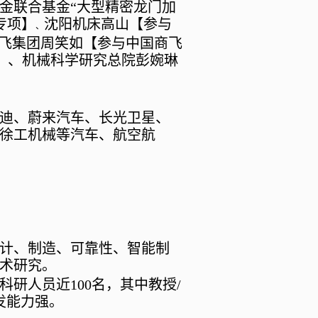
金联合基金
“
大型精密龙门加
专项】
沈阳机床高山【参与
、
飞集团周笑如【参与中国商飞
】、机械科学研究总院彭婉琳
迪、蔚来汽车、长光卫星、
徐工机械等汽车、航空航
计、制造、可靠性、智能制
术研究。
科研人员
近100
名，其中教授
/
发能力强。