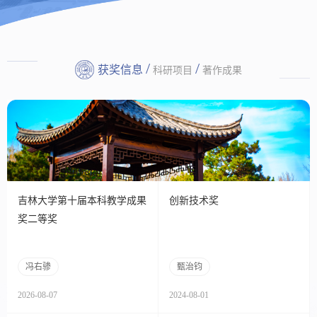
/
/
获奖信息
科研项目
著作成果
吉林大学第十届本科教学成果
创新技术奖
奖二等奖
冯右骖
甄治钧
2026-08-07
2024-08-01