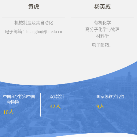
黄虎
杨英威
机械制造及其自动化
有机化学
高分子化学与物理
电子邮箱：huanghu@jlu.edu.cn
材料学
电子邮箱：
中国科学院和中国
双聘院士
国家级教学名师
工程院院士
42人
9人
10人