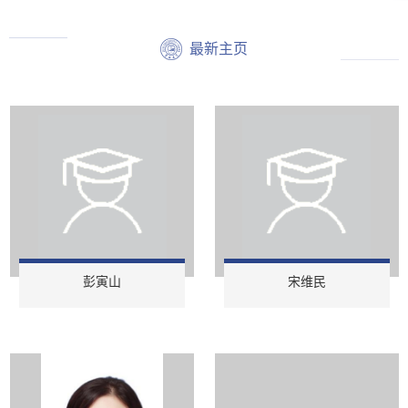
最新主页
彭寅山
宋维民