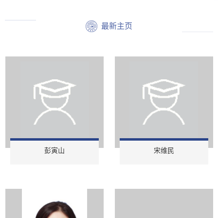
最新主页
彭寅山
宋维民