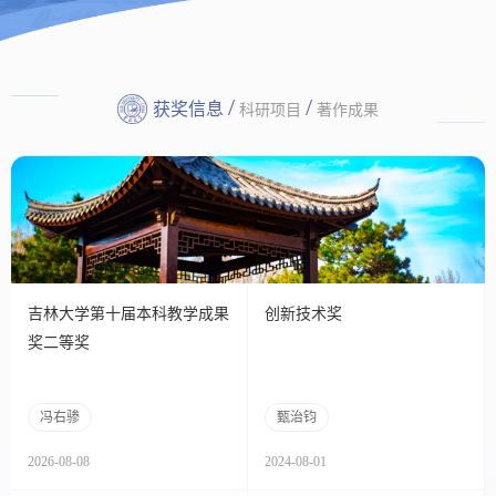
/
/
获奖信息
科研项目
著作成果
吉林大学第十届本科教学成果
创新技术奖
奖二等奖
冯右骖
甄治钧
2026-08-08
2024-08-01