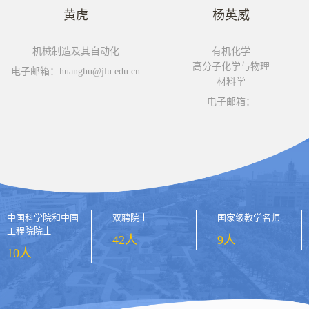
黄虎
杨英威
机械制造及其自动化
有机化学
高分子化学与物理
电子邮箱：huanghu@jlu.edu.cn
材料学
电子邮箱：
中国科学院和中国
双聘院士
国家级教学名师
工程院院士
42人
9人
10人